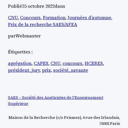
Publié
25 octobre 2022
dans
CNU
, 
Concours
, 
Formation
, 
Journées d’automne
, 
Prix de la recherche SAES/AFEA
par
Webmaster
Étiquettes :
agrégation
, 
CAPES
, 
CNU
, 
concours
, 
HCERES
, 
président_jury
, 
prix
, 
société_savante
SAES – Société des Anglicistes de l'Enseignement
Supérieur
Maison de la Recherche (c/o Prismes), 4 rue des Irlandais,
75005 Paris