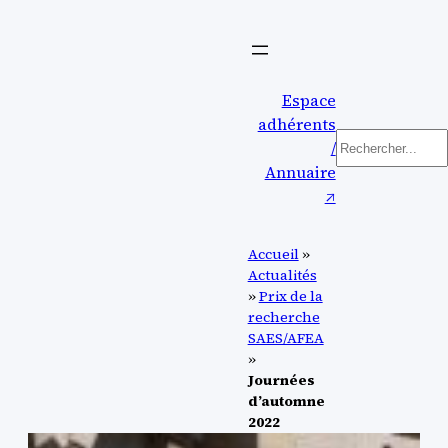
Aller
au
contenu
Espace
adhérents
Rechercher
/
Annuaire
↗︎
Accueil
»
Actualités
»
Prix de la
recherche
SAES/AFEA
»
Journées
d’automne
2022