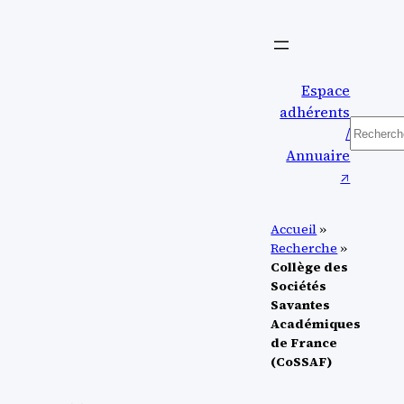
Aller
au
contenu
Espace
adhérents
Recher
/
Annuaire
↗︎
Accueil
»
Recherche
»
Collège des
Sociétés
Savantes
Académiques
de France
(CoSSAF)