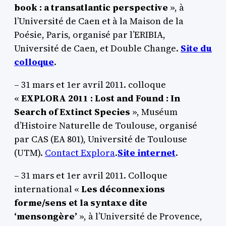
book : a transatlantic perspective
», à
l’Université de Caen et à la Maison de la
Poésie, Paris, organisé par l’ERIBIA,
Université de Caen, et Double Change.
Site du
colloque
.
– 31 mars et 1er avril 2011. colloque
«
EXPLORA 2011 : Lost and Found : In
Search of Extinct Species
», Muséum
d’Histoire Naturelle de Toulouse, organisé
par CAS (EA 801), Université de Toulouse
(UTM).
Contact Explora
.
Site internet
.
– 31 mars et 1er avril 2011. Colloque
international «
Les déconnexions
forme/sens et la syntaxe dite
‘mensongère’
», à l’Université de Provence,