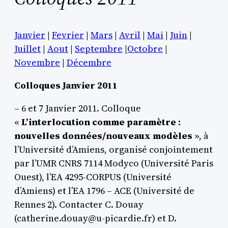
Janvier
|
Fevrier
|
Mars
|
Avril
|
Mai
|
Juin
|
Juillet
|
Aout
|
Septembre
|
Octobre
|
Novembre
|
Décembre
Colloques Janvier 2011
– 6 et 7 Janvier 2011. Colloque
«
L’interlocution comme paramètre :
nouvelles données/nouveaux modèles
», à
l’Université d’Amiens, organisé conjointement
par l’UMR CNRS 7114 Modyco (Université Paris
Ouest), l’EA 4295-CORPUS (Université
d’Amiens) et l’EA 1796 – ACE (Université de
Rennes 2). Contacter C. Douay
(catherine.douay@u-picardie.fr) et D.