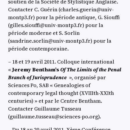
soutien de la Société de Stylistique Anglaise.
Contacter C. Guérin (charles.guerin@univ-
montp3.fr) pour la période antique, G. Siouffi
(gilles.siouffi@univ-montp3.fr) pour la
période moderne et S. Sorlin
(sandrine.sorlin@univ-montp3.fr) pour la
période contemporaine.
– 18 et 19 avril 2011. Colloque international
«
Jeremy Bentham’s
Of The Limits of the Penal
Branch of Jurisprudence
», organisé par
Sciences Po, SAB « Genealogies of
contemporary legal thought (XVIIIth-XXIth
centuries) » et par le Centre Bentham.
Contacter Guillaume Tusseau
(guillaume.tusseau@sciences-po.org).
– Du 18 au 20 avril 2011. Xème Conférence