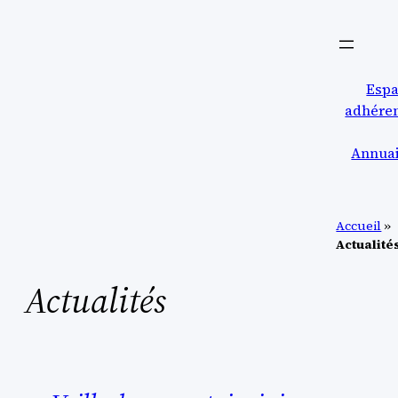
Aller
au
contenu
Esp
adhére
Annua
Accueil
»
Actualité
Actualités