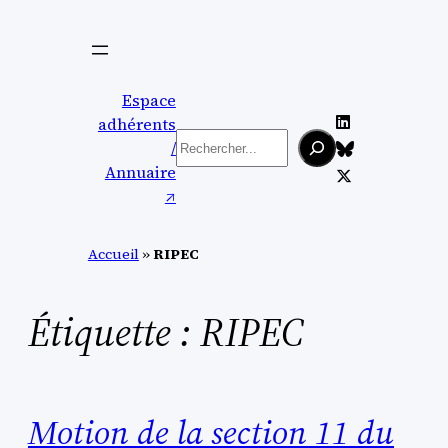
Aller
au
contenu
Espace
adhérents
Rechercher
/
Annuaire
↗︎
Accueil
»
RIPEC
Étiquette :
RIPEC
Motion de la section 11 du