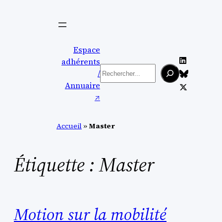
Aller
au
contenu
Espace
adhérents
Rechercher
/
Annuaire
↗︎
Accueil
»
Master
Étiquette :
Master
Motion sur la mobilité