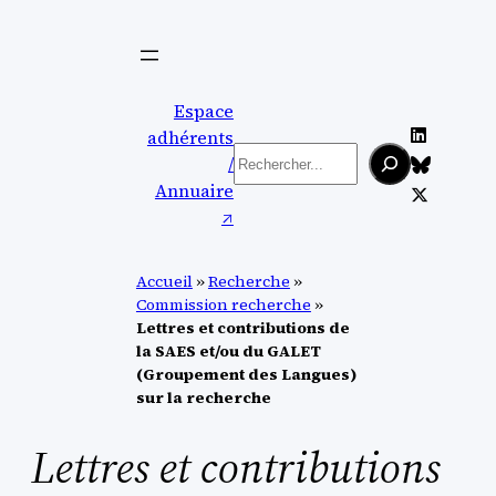
Aller
au
contenu
Espace
adhérents
Rechercher
/
Annuaire
↗︎
Accueil
»
Recherche
»
Commission recherche
»
Lettres et contributions de
la SAES et/ou du GALET
(Groupement des Langues)
sur la recherche
Lettres et contributions