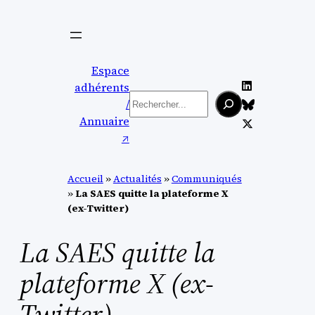
Aller
au
contenu
Espace
adhérents
Rechercher
/
Annuaire
↗︎
Accueil
»
Actualités
»
Communiqués
»
La SAES quitte la plateforme X
(ex-Twitter)
La SAES quitte la
plateforme X (ex-
Twitter)