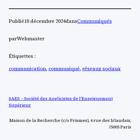
Publié
10 décembre 2024
dans
Communiqués
par
Webmaster
Étiquettes :
communication
, 
communiqué
, 
réseaux sociaux
SAES – Société des Anglicistes de l'Enseignement
Supérieur
Maison de la Recherche (c/o Prismes), 4 rue des Irlandais,
75005 Paris