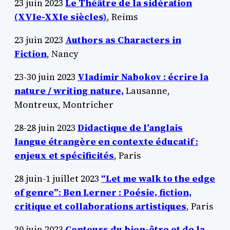
23 juin 2023
Le Théâtre de la sidération
(XVIe-XXIe siècles)
, Reims
23 juin 2023
Authors as Characters in
Fiction
, Nancy
23-30 juin 2023
Vladimir Nabokov : écrire la
nature / writing nature,
Lausanne,
Montreux, Montricher
28-28 juin 2023
Didactique de l’anglais
langue étrangère en contexte
éducatif :
enjeux et spécificités
, Paris
28 juin-1 juillet 2023
“Let me walk to the edge
of genre”
:
Ben Lerner : Poésie, fiction,
critique et collaborations artistiques
, Paris
30 juin 2023
Contours du bien-être et de la