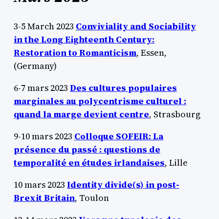
3-5 March 2023
Conviviality and Sociability
in the Long Eighteenth Century:
Restoration to Romanticism
, Essen,
(Germany)
6-7 mars 2023
Des cultures populaires
marginales au polycentrisme culturel :
quand la marge devient centre
, Strasbourg
9-10 mars 2023
Colloque SOFEIR: La
présence du passé : questions de
temporalité en études irlandaises
, Lille
10 mars 2023
Identity divide(s) in post-
Brexit Britain
, Toulon