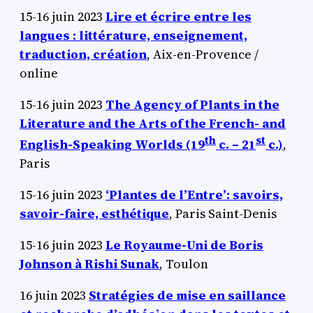
15-16 juin 2023
Lire et écrire entre les
langues : littérature, enseignement,
traduction, création
, Aix-en-Provence /
online
15-16 juin 2023
The Agency of Plants in the
Literature and the Arts of the French- and
th
st
English-Speaking Worlds (19
c. – 21
c.)
,
Paris
15-16 juin 2023
‘Plantes de l’Entre’: savoirs,
savoir-faire, esthétique
, Paris Saint-Denis
15-16 juin 2023
Le Royaume-Uni de Boris
Johnson à Rishi Sunak
, Toulon
16 juin 2023
Stratégies de mise en saillance