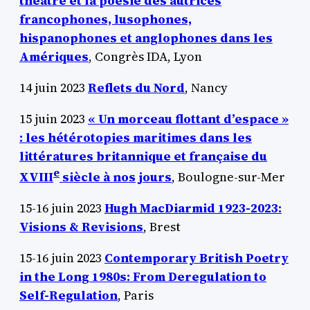
théâtre et la poésie des autrices
francophones, lusophones,
hispanophones et anglophones dans les
Amériques
, Congrès IDA, Lyon
14 juin 2023
Reflets du Nord
, Nancy
15 juin 2023
« Un morceau flottant d’espace »
: les hétérotopies maritimes dans les
littératures britannique et française du
e
XVIII
siècle à nos jours
, Boulogne-sur-Mer
15-16 juin 2023
Hugh MacDiarmid 1923-2023:
Visions & Revisions
, Brest
15-16 juin 2023
Contemporary British Poetry
in the Long 1980s: From Deregulation to
Self-Regulation
, Paris