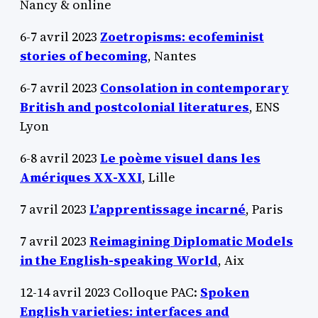
Nancy & online
6-7 avril 2023
Zoetropisms: ecofeminist
stories of becoming
, Nantes
6-7 avril 2023
Consolation in contemporary
British and postcolonial literatures
, ENS
Lyon
6-8 avril 2023
Le poème visuel dans les
Amériques XX-XXI
, Lille
7 avril 2023
L’apprentissage incarné
, Paris
7 avril 2023
Reimagining Diplomatic Models
in the English-speaking World
, Aix
12-14 avril 2023 Colloque PAC:
Spoken
English varieties: interfaces and