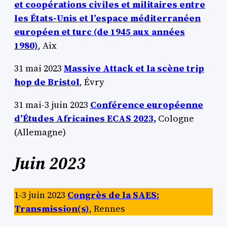
et coopérations civiles et militaires entre
les États-Unis et l’espace méditerranéen
européen et turc (de 1945 aux années
1980)
, Aix
31 mai 2023
Massive Attack et la scène trip
hop de Bristol
, Évry
31 mai-3 juin 2023
Conférence européenne
d’Études Africaines ECAS 2023,
Cologne
(Allemagne)
Juin 2023
1-3 juin 2023
Congrès de la SAES:
Transmission(s)
, Rennes