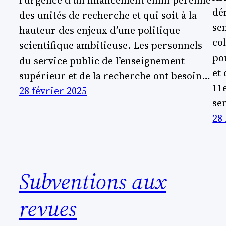
l’urgence d’un financement enfin pérenne
dé
des unités de recherche et qui soit à la
se
hauteur des enjeux d’une politique
co
scientifique ambitieuse. Les personnels
po
du service public de l’enseignement
et 
supérieur et de la recherche ont besoin…
11
28 février 2025
se
28
Subventions aux
revues