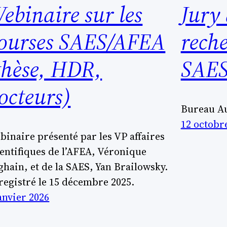
ebinaire sur les
Jury 
ourses SAES/AFEA
rech
thèse, HDR,
SAE
octeurs)
Bureau A
12 octobr
binaire présenté par les VP affaires
ientifiques de l’AFEA, Véronique
ghain, et de la SAES, Yan Brailowsky.
registré le 15 décembre 2025.
anvier 2026