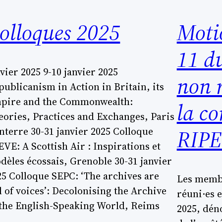
olloques 2025
Motio
11 d
vier 2025 9-10 janvier 2025
non r
publicanism in Action in Britain, its
pire and the Commonwealth:
la c
eories, Practices and Exchanges, Paris
RIP
nterre 30-31 janvier 2025 Colloque
EVE: A Scottish Air : Inspirations et
dèles écossais, Grenoble 30-31 janvier
25 Colloque SEPC: ‘The archives are
Les membr
l of voices’: Decolonising the Archive
réuni·es 
 the English-Speaking World, Reims
2025, dén
…