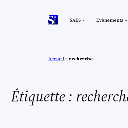
Aller
au
SAES
Évènements
contenu
Accueil
»
recherche
Étiquette :
recherch