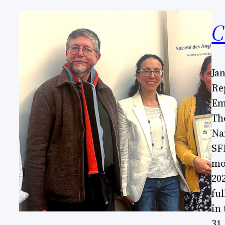
C
Jan
Re
Em
Th
Na
SF
mo
20
ful
in
31