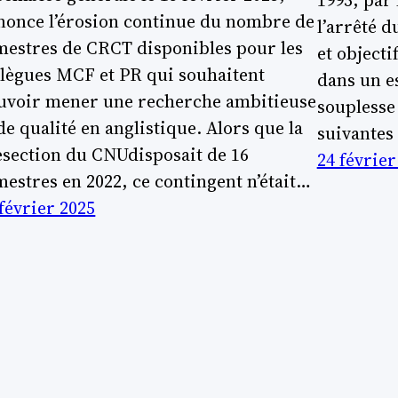
1995, par 
nonce l’érosion continue du nombre de
l’arrêté d
mestres de CRCT disponibles pour les
et object
llègues MCF et PR qui souhaitent
dans un e
uvoir mener une recherche ambitieuse
souplesse
de qualité en anglistique. Alors que la
suivantes 
esection du CNUdisposait de 16
24 février
mestres en 2022, ce contingent n’était…
 février 2025