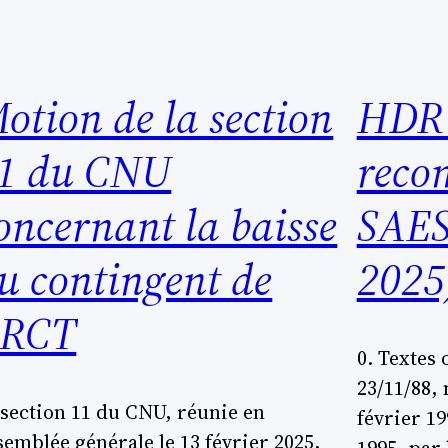
otion de la section
HDR 
1 du CNU
reco
oncernant la baisse
SAES
u contingent de
2025
RCT
0. Textes 
23/11/88, 
 section 11 du CNU, réunie en
février 19
semblée générale le 13 février 2025,