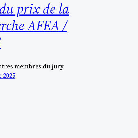
du prix de la
erche AFEA /
S
utres membres du jury
e 2025