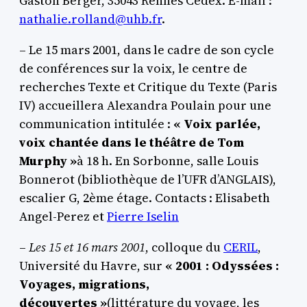
Gaston Berger, 35043 Rennes Cedex. E-mail :
nathalie.rolland@uhb.fr
.
– Le 15 mars 2001, dans le cadre de son cycle
de conférences sur la voix, le centre de
recherches Texte et Critique du Texte (Paris
IV) accueillera Alexandra Poulain pour une
communication intitulée :
« Voix parlée,
voix chantée dans le théâtre de Tom
Murphy »
à 18 h. En Sorbonne, salle Louis
Bonnerot (bibliothèque de l’UFR d’ANGLAIS),
escalier G, 2ème étage. Contacts : Elisabeth
Angel-Perez et
Pierre Iselin
–
Les 15 et 16 mars 2001
, colloque du
CERIL
,
Université du Havre, sur
« 2001 : Odyssées :
Voyages, migrations,
découvertes »
(littérature du voyage, les