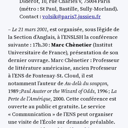
Diderot, 10, rue Charles V, 75004 Paris
(métro : St Paul, Bastille, Sully-Morland).
Contact :
volsik@paris7.jussieu.fr
–
Le 21 mars 2001
, est organisée, sous l’égide de
la Section d’Anglais, à l’ENSLSH la conférence
suivante : 17h.30 :
Marc Chènetier
(Institut
Universitaire de France), présentation de son
dernier ouvrage. Marc Chènetier : Professeur
de littérature américaine, ancien Professeur
à l’ENS de Fontenay-St. Cloud, il est
notamment l’auteur de
Au-delà du soupçon
,
1989 ;
Paul Auster or the Wizard of Odds
, 1996 ;
La
Perte de l’Amérique
, 2000. Cette conférence est
ouverte au public et gratuite. Le service
« Communication » de l’ENS peut organiser
une visite de l’École sur demande préalable.