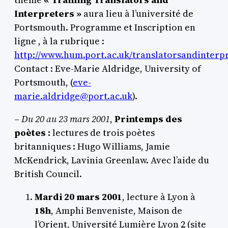
Interpreters »
aura lieu à l’université de
Portsmouth. Programme et Inscription en
ligne , à la rubrique :
http://www.hum.port.ac.uk/translatorsandinterp
Contact : Eve-Marie Aldridge, University of
Portsmouth, (
eve-
marie.aldridge@port.ac.uk
).
–
Du 20 au 23 mars 2001
,
Printemps des
poètes :
lectures de trois poètes
britanniques : Hugo Williams, Jamie
McKendrick, Lavinia Greenlaw. Avec l’aide du
British Council.
Mardi 20 mars 2001
, lecture à Lyon à
18h
, Amphi Benveniste, Maison de
l’Orient, Université Lumière Lyon 2 (site