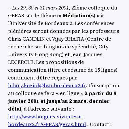
–
Les 29, 30 et 31 mars 2001
, 22ème colloque du
GERAS sur le thème :
« Médiation(s) »
à
l’Université de Bordeaux 2. Les conférences
plénières seront données par les professeurs
Chris CANDLIN et Vijay BHATIA (Centre de
recherche sur l’anglais de spécialité, City
University Hong Kong) et Jean-Jacques
LECERCLE. Les propositions de
communication (titre et résumé de 15 lignes)
continuent d’être reçues par
hilary.koziol@lv.u-bordeaux2.fr
. L’inscription
au colloque se fera « en ligne »
à partir du 8
janvier 2001 et jusqu’au 2 mars, dernier
délai
, à l’adresse suivante :
http://www.langues-vivantes.u-
bordeaux2.fr/GERAS/geras.html
. Contact :