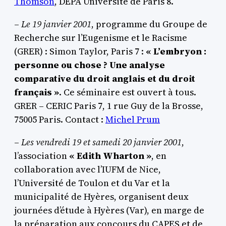
Thomson
, DEPA Université de Paris 8.
–
Le 19 janvier 2001
, programme du Groupe de
Recherche sur l’Eugenisme et le Racisme
(GRER) : Simon Taylor, Paris 7 :
« L’embryon :
personne ou chose ? Une analyse
comparative du droit anglais et du droit
français »
. Ce séminaire est ouvert à tous.
GRER – CERIC Paris 7, 1 rue Guy de la Brosse,
75005 Paris. Contact :
Michel Prum
–
Les vendredi 19 et samedi 20 janvier 2001
,
l’association
« Edith Wharton »
, en
collaboration avec l’IUFM de Nice,
l’Université de Toulon et du Var et la
municipalité de Hyères, organisent deux
journées d’étude à Hyères (Var), en marge de
la préparation aux concours du CAPES et de