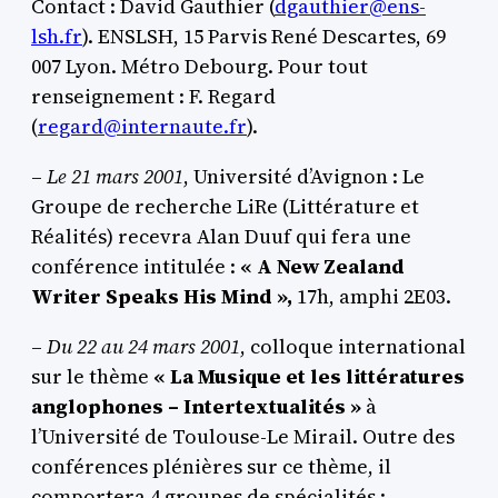
Contact : David Gauthier (
dgauthier@ens-
lsh.fr
). ENSLSH, 15 Parvis René Descartes, 69
007 Lyon. Métro Debourg. Pour tout
renseignement : F. Regard
(
regard@internaute.fr
).
–
Le 21 mars 2001
, Université d’Avignon : Le
Groupe de recherche LiRe (Littérature et
Réalités) recevra Alan Duuf qui fera une
conférence intitulée :
« A New Zealand
Writer Speaks His Mind »,
17h, amphi 2E03.
–
Du 22 au 24 mars 2001
, colloque international
sur le thème
« La Musique et les littératures
anglophones – Intertextualités »
à
l’Université de Toulouse-Le Mirail. Outre des
conférences plénières sur ce thème, il
comportera 4 groupes de spécialités :