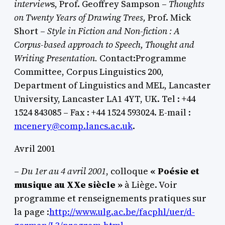
interview
s, Prof. Geoffrey Sampson –
Thoughts
on Twenty Years of Drawing Trees,
Prof. Mick
Short –
Style in Fiction and Non-fiction : A
Corpus-based approach to Speech, Thought and
Writing Presentation.
Contact:Programme
Committee, Corpus Linguistics 200,
Department of Linguistics and MEL, Lancaster
University, Lancaster LA1 4YT, UK. Tel : +44
1524 843085 – Fax : +44 1524 593024. E-mail :
mcenery@comp.lancs.ac.uk
.
Avril 2001
–
Du 1er au 4 avril 2001
, colloque
« Poésie et
musique au XXe siècle »
à Liège. Voir
programme et renseignements pratiques sur
la page :
http://www.ulg.ac.be/facphl/uer/d-