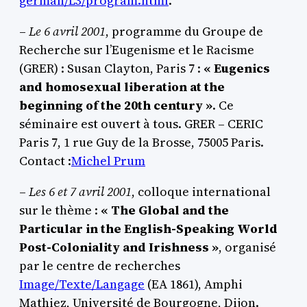
german/L3/program.html
.
–
Le 6 avril 2001
, programme du Groupe de
Recherche sur l’Eugenisme et le Racisme
(GRER) : Susan Clayton, Paris 7 :
« Eugenics
and homosexual liberation at the
beginning of the 20th century »
. Ce
séminaire est ouvert à tous. GRER – CERIC
Paris 7, 1 rue Guy de la Brosse, 75005 Paris.
Contact :
Michel Prum
–
Les 6 et 7 avril 2001
, colloque international
sur le thème :
« The Global and the
Particular in the English-Speaking World
Post-Coloniality and Irishness »
, organisé
par le centre de recherches
Image/Texte/Langage
(EA 1861), Amphi
Mathiez, Université de Bourgogne, Dijon.