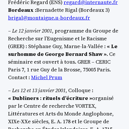
Frédéric Regard (ENS)
regard@internaute.fr
Bordeaux :
Bernadette Rigal (Bordeaux 3)
brigal@montaigne.u-bordeaux.fr
–
Le 12 janvier 2001
, programme du Groupe de
Recherche sur l’Eugenisme et le Racisme
(GRER) : Stéphane Guy, Marne-la-Vallée :
« Le
surhomme de George Bernard Shaw »
. Ce
séminaire est ouvert à tous. GRER – CERIC
Paris 7, 1 rue Guy de la Brosse, 75005 Paris.
Contact :
Michel Prum
–
Les 12 et 13 janvier 2001
, Colloque :
« Dubliners : rituels d’écriture »
organisé
par le Centre de recherche VORTEX,
Littératures et Arts du Monde Anglophone,
XIXe-XXe siècles, E. A. 178 et le Groupe de