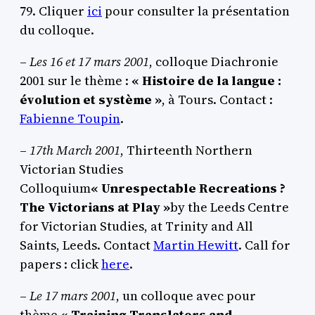
79. Cliquer
ici
pour consulter la présentation
du colloque.
–
Les 16 et 17 mars 2001
, colloque Diachronie
2001 sur le thème :
« Histoire de la langue :
évolution et système »
, à Tours. Contact :
Fabienne Toupin
.
–
17th March 2001
, Thirteenth Northern
Victorian Studies
Colloquium
« Unrespectable Recreations ?
The Victorians at Play »
by the Leeds Centre
for Victorian Studies, at Trinity and All
Saints, Leeds. Contact
Martin Hewitt
. Call for
papers : click
here
.
–
Le 17 mars 2001
, un colloque avec pour
thème
« Training Translators and