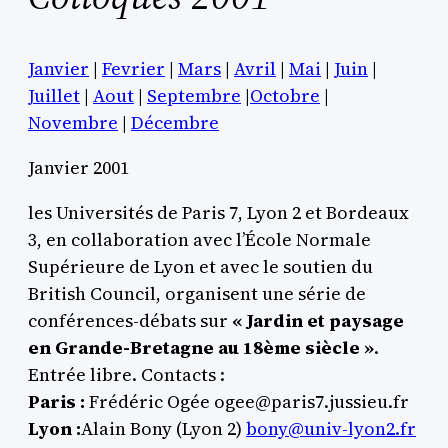
Janvier
|
Fevrier
|
Mars
|
Avril
|
Mai
|
Juin
|
Juillet
|
Aout
|
Septembre
|
Octobre
|
Novembre
|
Décembre
Janvier 2001
les Universités de Paris 7, Lyon 2 et Bordeaux
3, en collaboration avec l’École Normale
Supérieure de Lyon et avec le soutien du
British Council, organisent une série de
conférences-débats sur
« Jardin et paysage
en Grande-Bretagne au 18ème siècle »
.
Entrée libre. Contacts :
Paris :
Frédéric Ogée ogee@paris7.jussieu.fr
Lyon :
Alain Bony (Lyon 2)
bony@univ-lyon2.fr