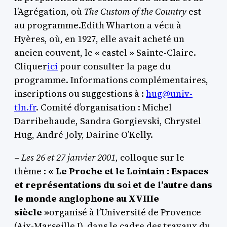
l’Agrégation, où
The Custom of the Country
est
au programme.Edith Wharton a vécu à
Hyères, où, en 1927, elle avait acheté un
ancien couvent, le « castel » Sainte-Claire.
Cliquer
ici
pour consulter la page du
programme. Informations complémentaires,
inscriptions ou suggestions à :
hug@univ-
tln.fr
. Comité d’organisation : Michel
Darribehaude, Sandra Gorgievski, Chrystel
Hug, André Joly, Dairine O’Kelly.
–
Les 26 et 27 janvier 2001,
colloque sur le
thème :
« Le Proche et le Lointain : Espaces
et représentations du soi et de l’autre dans
le monde anglophone au XVIIIe
siècle »
organisé à l’Université de Provence
(Aix-Marseille I), dans le cadre des travaux du