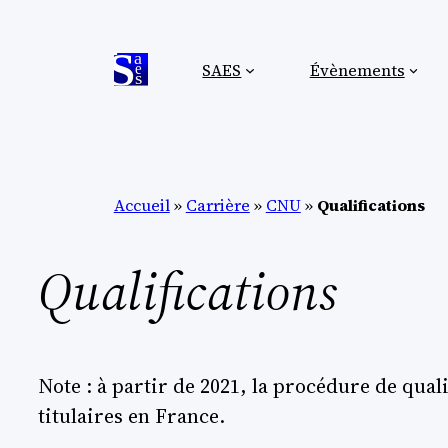
Aller
au
SAES
Évènements
contenu
Accueil
»
Carrière
»
CNU
»
Qualifications
Qualifications
Note : à partir de 2021, la procédure de qua
titulaires en France.