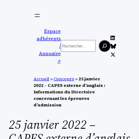
Aller
au
contenu
Espace
adhérents
Rechercher
/
Annuaire
↗︎
Accueil
»
Concours
»
25 janvier
2022 – CAPES externe d’anglais :
Informations du Directoire
concernant les épreuves
d’admission
25 janvier 2022 –
CAPES externe d’anglais