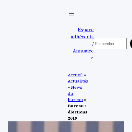
Aller
au
contenu
Espace
adhérents
Rechercher
/
Annuaire
↗︎
Accueil
»
Actualités
»
News
du
bureau
»
Bureau :
élections
2019