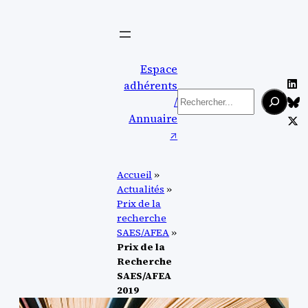
Aller
au
contenu
Espace
adhérents
Rechercher
/
Annuaire
↗︎
Accueil
»
Actualités
»
Prix de la
recherche
SAES/AFEA
»
Prix de la
Recherche
SAES/AFEA
2019