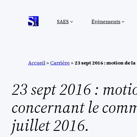
Aller
au
SAES
Évènements
contenu
Accueil
»
Carrière
»
23 sept 2016 : motion de l
23 sept 2016 : mot
concernant le com
juillet 2016.