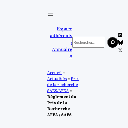
Aller
au
contenu
Espace
adhérents
Rechercher
/
Annuaire
↗︎
Accueil
»
Actualités
»
Prix
de la recherche
SAES/AFEA
»
Règlement du
Prix de la
Recherche
AFEA / SAES