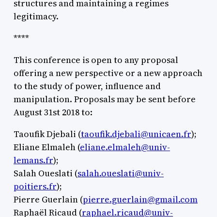
structures and maintaining a regimes
legitimacy.
****
This conference is open to any proposal
offering a new perspective or a new approach
to the study of power, influence and
manipulation. Proposals may be sent before
August 31st 2018 to:
Taoufik Djebali (
taoufik.djebali@unicaen.fr
);
Eliane Elmaleh (
eliane.elmaleh@univ-
lemans.fr
);
Salah Oueslati (
salah.oueslati@univ-
poitiers.fr
);
Pierre Guerlain (
pierre.guerlain@gmail.com
Raphaël Ricaud (
raphael.ricaud@univ-