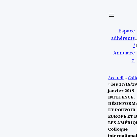
Aller
au
contenu
Espace
adhérents
/
Annuaire
↗︎
Accueil
»
Col
»
les 17/18/19
janvier 2019
INFLUENCE,
DÉSINFORM
ET POUVOIR
EUROPE ET 
LES AMÉRIQ
Colloque
internationa