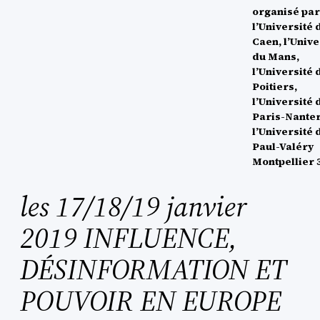
organisé pa
l’Université 
Caen, l’Unive
du Mans,
l’Université 
Poitiers,
l’Université 
Paris-Nanter
l’Université 
Paul-Valéry
Montpellier 3
les 17/18/19 janvier
2019 INFLUENCE,
DÉSINFORMATION ET
POUVOIR EN EUROPE