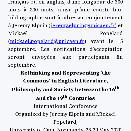
français ou en anglais, d’une longueur de 300
mots à 500 mots, ainsi qu’une courte bio-
bibliographie sont à adresser conjointement
à Jeremy Elprin (
jeremy.elprin@unicaen.fr
) et
Mickaël Popelard
(
mickael.popelard@unicaen.fr
) avant le 15
septembre. Les notifications d’acceptation
seront envoyées aux participants fin
septembre.
Rethinking and Representing ‘the
Commons’ in English Literature,
th
Philosophy and Society between the 16
th
and the 19
Centuries
International Conference
Organized by Jeremy Elprin and Mickaël
Popelard,
University of Caen Normandy, 28-29 May 2020