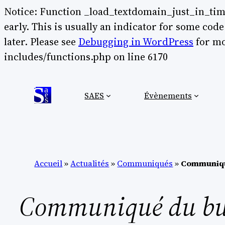
Notice: Function _load_textdomain_just_in_tim
early. This is usually an indicator for some cod
later. Please see
Debugging in WordPress
for mo
Aller
includes/functions.php on line 6170
au
contenu
SAES
Évènements
Accueil
»
Actualités
»
Communiqués
»
Communiqué
Communiqué du bur