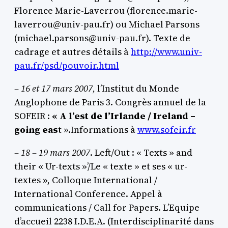
Florence Marie-Laverrou (florence.marie-
laverrou@univ-pau.fr) ou Michael Parsons
(michael.parsons@univ-pau.fr). Texte de
cadrage et autres détails à
http://www.univ-
pau.fr/psd/pouvoir.html
– 16 et 17 mars 2007
, l’Institut du Monde
Anglophone de Paris 3. Congrès annuel de la
SOFEIR :
« A l’est de l’Irlande / Ireland –
going eas
t ».Informations à
www.sofeir.fr
–
18 – 19 mars 2007
. Left/Out : « Texts » and
their « Ur-texts »’/Le « texte » et ses « ur-
textes », Colloque International /
International Conference. Appel à
communications / Call for Papers. L’Equipe
d’accueil 2238 I.D.E.A. (Interdisciplinarité dans