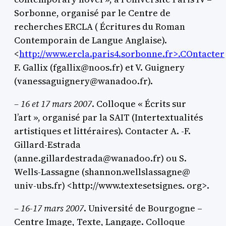
Sorbonne, organisé par le Centre de
recherches ERCLA ( Écritures du Roman
Contemporain de Langue Anglaise).
<
http://www.ercla.paris4.sorbonne.fr>.COntacter
F. Gallix (fgallix@noos.fr) et V. Guignery
(vanessaguignery@wanadoo.fr).
– 16 et 17 mars 2007
. Colloque « Écrits sur
l’art », organisé par la SAIT (Intertextualités
artistiques et littéraires). Contacter A. -F.
Gillard-Estrada
(anne.gillardestrada@wanadoo.fr) ou S.
Wells-Lassagne (shannon.wellslassagne@
univ-ubs.fr) <http://www.textesetsignes. org>.
– 16-17 mars 2007
. Université de Bourgogne –
Centre Image, Texte, Langage. Colloque