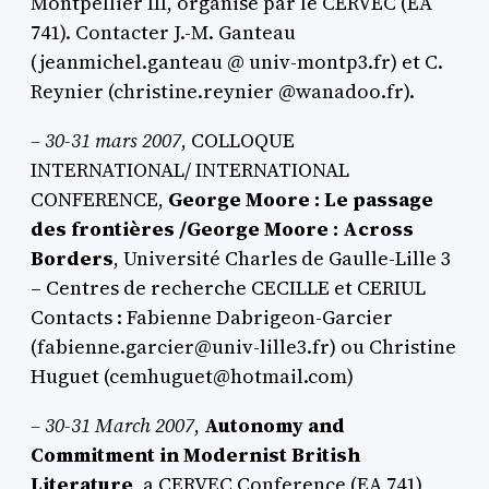
Montpellier III, organisé par le CERVEC (EA
741). Contacter J.-M. Ganteau
(jeanmichel.ganteau @ univ-montp3.fr) et C.
Reynier (christine.reynier @wanadoo.fr).
–
30-31 mars 2007
, COLLOQUE
INTERNATIONAL/ INTERNATIONAL
CONFERENCE,
George Moore : Le passage
des frontières /George Moore : Across
Borders
, Université Charles de Gaulle-Lille 3
– Centres de recherche CECILLE et CERIUL
Contacts : Fabienne Dabrigeon-Garcier
(fabienne.garcier@univ-lille3.fr) ou Christine
Huguet (cemhuguet@hotmail.com)
–
30-31 March 2007
,
Autonomy and
Commitment in Modernist British
Literature
, a CERVEC Conference (EA 741),