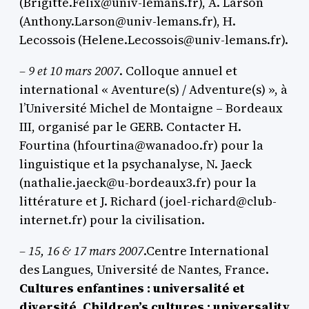
(Brigitte.Felix@univ-lemans.fr), A. Larson
(Anthony.Larson@univ-lemans.fr), H.
Lecossois (Helene.Lecossois@univ-lemans.fr).
– 9 et 10 mars 2007
. Colloque annuel et
international « Aventure(s) / Adventure(s) », à
l’Université Michel de Montaigne – Bordeaux
III, organisé par le GERB. Contacter H.
Fourtina (hfourtina@wanadoo.fr) pour la
linguistique et la psychanalyse, N. Jaeck
(nathalie.jaeck@u-bordeaux3.fr) pour la
littérature et J. Richard (joel-richard@club-
internet.fr) pour la civilisation.
– 15, 16 & 17 mars 2007
.Centre International
des Langues, Université de Nantes, France.
Cultures enfantines : universalité et
diversité
.
Children’s cultures : universality