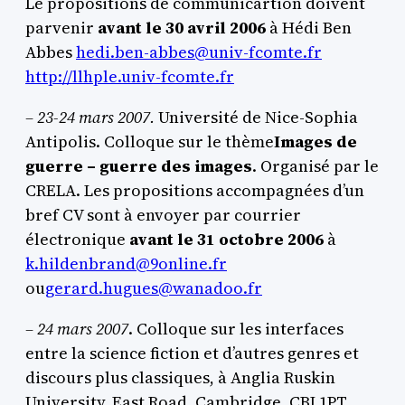
Le propositions de communicartion doivent
parvenir
avant le 30 avril 2006
à Hédi Ben
Abbes
hedi.ben-abbes@univ-fcomte.fr
http://llhple.univ-fcomte.fr
– 23-24 mars 2007.
Université de Nice-Sophia
Antipolis. Colloque sur le thème
Images de
guerre – guerre des images
. Organisé par le
CRELA. Les propositions accompagnées d’un
bref CV sont à envoyer par courrier
électronique
avant le 31 octobre 2006
à
k.hildenbrand@9online.fr
ou
gerard.hugues@wanadoo.fr
– 24 mars 2007
. Colloque sur les interfaces
entre la science fiction et d’autres genres et
discours plus classiques, à Anglia Ruskin
University, East Road, Cambridge, CBI 1PT,