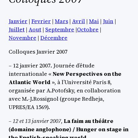
Janvier
|
Fevrier
|
Mars
|
Avril
|
Mai
|
Juin
|
Juillet
|
Aout
|
Septembre
|
Octobre
|
Novembre
|
Décembre
Colloques Janvier 2007
– 12 janvier 2007. Journée d’étude
internationale «
New Perspectives on the
Atlantic World
», à l’Université Paris 8,
organisée par A.Potofsky, en collaboration
avec M.-J.Rossignol (groupe Redheja,
UPRES/EA 1569).
–
12 et 13 janvier 2007
,
La faim au théâtre
(domaine anglophone) / Hunger on stage in
the English-speaking world
.