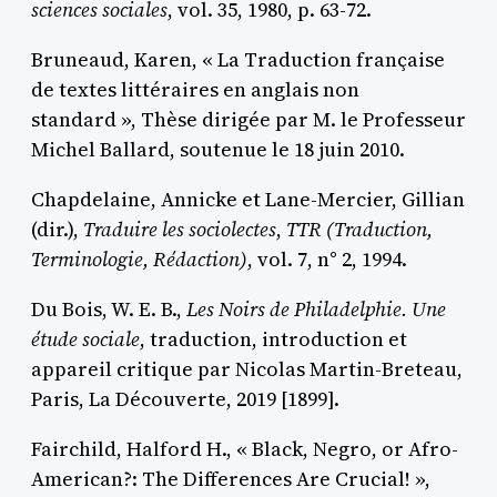
sciences sociales
, vol. 35, 1980, p. 63-72.
Bruneaud,
Karen, « La Traduction française
de textes littéraires en anglais non
standard », Thèse dirigée par M. le Professeur
Michel
Ballard
, soutenue le 18 juin 2010.
Chapdelaine,
Annicke et L
ane-
M
ercier,
Gillian
(dir.),
Traduire les sociolectes
,
TTR
(Traduction,
Terminologie, Rédaction)
, vol. 7, n° 2, 1994.
Du Bois
, W. E. B.,
Les Noirs de Philadelphie. Une
étude sociale
, traduction, introduction et
appareil critique par Nicolas
Martin-Breteau
,
Paris, La Découverte, 2019 [1899].
Fairchild
, Halford H., « Black, Negro, or Afro-
American?: The Differences Are Crucial! »,