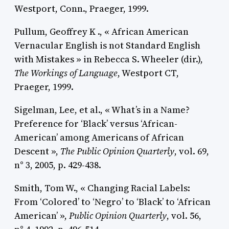
Westport, Conn., Praeger, 1999.
Pullum,
Geoffrey K ., « African American
Vernacular English is not Standard English
with Mistakes » in Rebecca S.
Wheeler
(dir.),
The Workings of Language
, Westport CT,
Praeger, 1999.
Sigelman
, Lee, et al., « What’s in a Name?
Preference for ‘Black’ versus ‘African-
American’ among Americans of African
Descent »,
The Public Opinion Quarterly
, vol. 69,
n° 3, 2005, p. 429-438.
Smith
, Tom W., « Changing Racial Labels:
From ‘Colored’ to ‘Negro’ to ‘Black’ to ‘African
American’ »,
Public Opinion
Quarterly
, vol. 56,