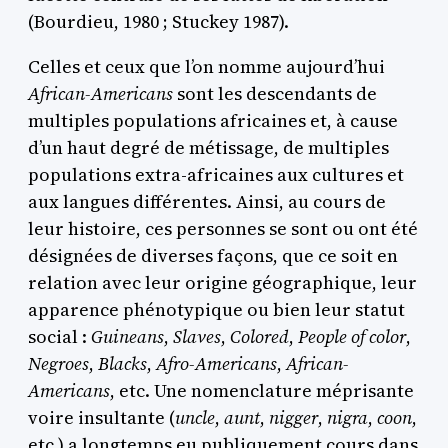
(Bourdieu, 1980 ; Stuckey 1987).
Celles et ceux que l’on nomme aujourd’hui
African-Americans
sont les descendants de
multiples populations africaines et, à cause
d’un haut degré de métissage, de multiples
populations extra-africaines aux cultures et
aux langues différentes. Ainsi, au cours de
leur histoire, ces personnes se sont ou ont été
désignées de diverses façons, que ce soit en
relation avec leur origine géographique, leur
apparence phénotypique ou bien leur statut
social :
Guineans
,
Slaves
,
Colored
,
People of color
,
Negroes
,
Blacks
,
Afro-Americans
,
African-
Americans
, etc. Une nomenclature méprisante
voire insultante (
uncle
,
aunt
,
nigger
,
nigra
,
coon
,
etc.) a longtemps eu publiquement cours dans