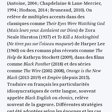
(Antoine, 2004 ; Chapdelaine & Lane-Mercier,
1994 ; Hodson, 2014 ; Bruneaud, 2010). On
relève de multiples accents dans des
classiques comme
Their Eyes Were Watching
God
(
Mais leurs yeux dardaient sur Dieu
) de Zora
Neale Hurston (1937) et
To Kill a Mockingbird
(
Ne tirez pas sur l’oiseau moqueur
) de Harper Lee
(1960) ou des romans plus récents comme
The
Help
de Kathryn Stockett (2009), dans des films
comme
Black Panther
(2018) et des séries
comme
The Wire
(2002-2008),
Orange is the New
Black
(2013-2019) et
Empire
(depuis 2015).
Traduire en français les particularités
idiosyncratiques de cette langue, souvent
appelée
Black English
ou
ebonics
, relève
souvent de la gageure. Différentes stratégies
ont été adoptées selon les époques et les cas