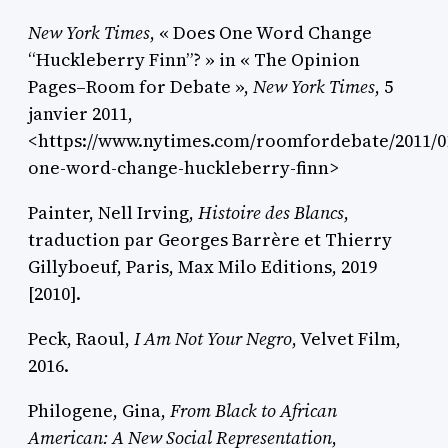
New York Times
,
« Does One Word Change
“Huckleberry Finn”? » in « The Opinion
Pages–Room for Debate »,
New York Times
, 5
janvier 2011,
<https://www.nytimes.com/roomfordebate/2011/01
one-word-change-huckleberry-finn>
Painter,
Nell Irving,
Histoire des Blancs
,
traduction par Georges Barrère et Thierry
Gillyboeuf, Paris, Max Milo Editions, 2019
[2010].
Peck
, Raoul,
I Am Not Your Negro
, Velvet Film,
2016.
Philogene
, Gina,
From Black to African
American: A New Social Representation
,