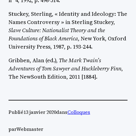
n° 4, 1992, p. 496-514.
Stuckey
, Sterling, « Identity and Ideology: The
Names Controversy » in Sterling
Stuckey
,
Slave Culture: Nationalist Theory and the
Foundations of Black America,
New York, Oxford
University Press, 1987, p. 193-244.
Gribben,
Alan (ed.),
The Mark Twain’s
Adventures of Tom Sawyer and Huckleberry Finn
,
The NewSouth Edition, 2011 [1884].
Publié
13 janvier 2020
dans
Colloques
par
Webmaster