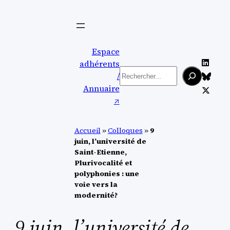
Aller
au
contenu
Espace
adhérents
Rechercher
/
Annuaire
↗︎
Accueil
»
Colloques
»
9
juin, l’université de
Saint-Etienne,
Plurivocalité et
polyphonies : une
voie vers la
modernité?
9 juin, l’université de