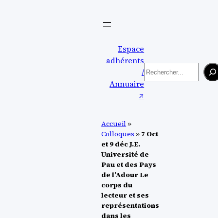
Aller
au
contenu
Espace
adhérents
Rechercher
/
Annuaire
↗︎
Accueil
»
Colloques
»
7 Oct
et 9 déc J.E.
Université de
Pau et des Pays
de l’Adour Le
corps du
lecteur et ses
représentations
dans les