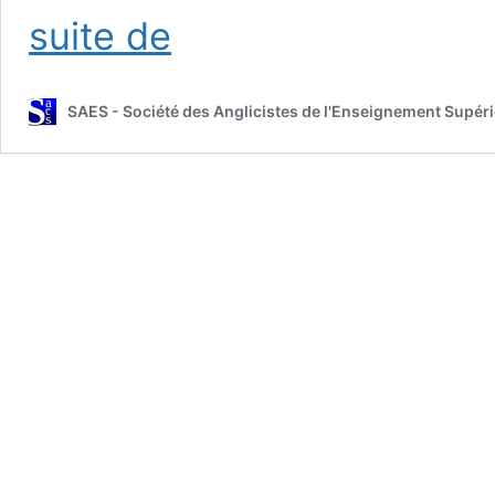
Formulaire
suite de
et
informations
pour
SAES - Société des Anglicistes de l'Enseignement Supér
les
bourses
docteur·e·s
SAES/AFEA